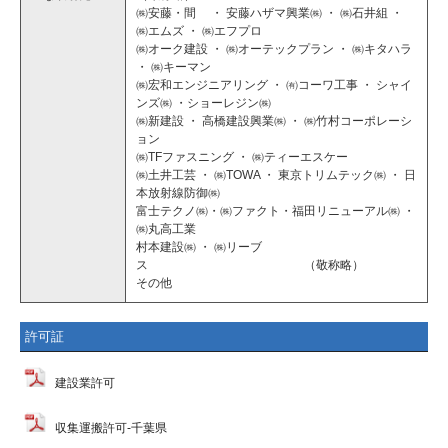
㈱安藤・間 ・ 安藤ハザマ興業㈱ ・ ㈱石井組 ・
㈱エムズ ・ ㈱エフプロ
㈱オーク建設 ・ ㈱オーテックプラン ・ ㈱キタハラ
・ ㈱キーマン
㈱宏和エンジニアリング ・ ㈲コーワ工事 ・ シャイ
ンズ㈱ ・ショーレジン㈱
㈱新建設 ・ 高橋建設興業㈱ ・ ㈱竹村コーポレーシ
ョン
㈱TFファスニング ・ ㈱ティーエスケー
㈱土井工芸 ・ ㈱TOWA ・ 東京トリムテック㈱ ・ 日
本放射線防御㈱
富士テクノ㈱・㈱ファクト・福田リニューアル㈱ ・
㈱丸高工業
村本建設㈱ ・ ㈱リーブ
ス （敬称略）
その他
許可証
建設業許可
収集運搬許可-千葉県