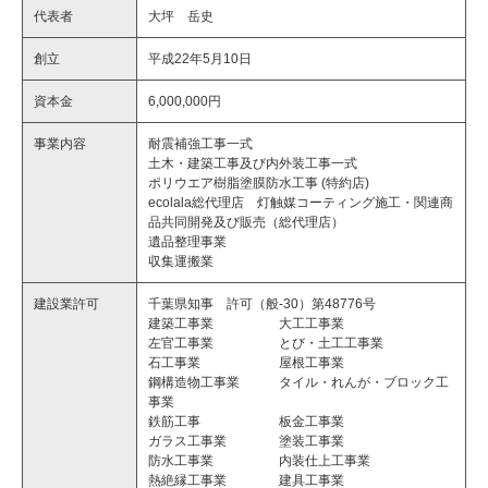
代表者
大坪 岳史
創立
平成22年5月10日
資本金
6,000,000円
事業内容
耐震補強工事一式
土木・建築工事及び内外装工事一式
ポリウエア樹脂塗膜防水工事 (特約店)
ecolala総代理店 灯触媒コーティング施工・関連商
品共同開発及び販売（総代理店）
遺品整理事業
収集運搬業
建設業許可
千葉県知事 許可（般-30）第48776号
建築工事業 大工工事業
左官工事業 とび・土工工事業
石工事業 屋根工事業
鋼構造物工事業 タイル・れんが・ブロック工
事業
鉄筋工事 板金工事業
ガラス工事業 塗装工事業
防水工事業 内装仕上工事業
熱絶縁工事業 建具工事業