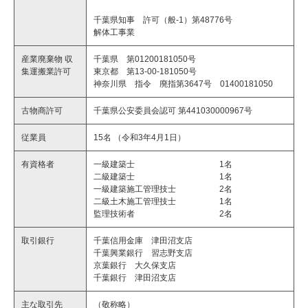
千葉県知事 許可（般-1）第48776号
解体工事業
産業廃棄物 収
千葉県 第01200181050号
集運搬業許可
東京都 第13-00-181050号
神奈川県 指令 廃指第3647号 01400181050
古物商許可
千葉県公安委員会認可 第441030000967号
従業員
15名 （令和3年4月1日）
有資格者
一級建築士 1名
二級建築士 1名
一級建築施工管理技士 2名
二級土木施工管理技士 1名
監理技術者 2名
取引銀行
千葉信用金庫 津田沼支店
千葉興業銀行 習志野支店
京葉銀行 大久保支店
千葉銀行 津田沼支店
主な取引先
（敬称略）